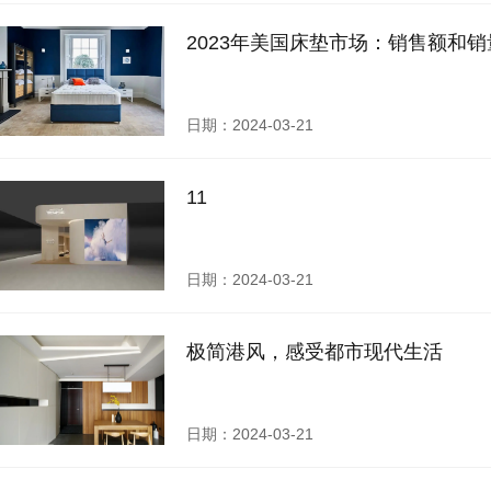
2023年美国床垫市场：销售额和
日期：2024-03-21
11
日期：2024-03-21
极简港风，感受都市现代生活
日期：2024-03-21