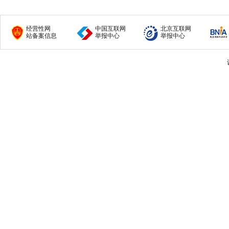
经营性网
中国互联网
北京互联网
站备案信息
举报中心
举报中心